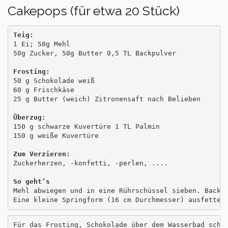
Cakepops (für etwa 20 Stück)
Teig:
1 Ei; 50g Mehl

50g Zucker, 50g Butter 0,5 TL Backpulver

Frosting:
50 g Schokolade weiß

60 g Frischkäse

25 g Butter (weich) Zitronensaft nach Belieben

Überzug:
150 g schwarze Kuvertüre 1 TL Palmin

150 g weiße Kuvertüre

Zum Verzieren:
Zuckerherzen, -konfetti, -perlen, ....

Mehl abwiegen und in eine Rührschüssel sieben. Backpu
Eine kleine Springform (16 cm Durchmesser) ausfetten
Für das Frosting, Schokolade über dem Wasserbad schme