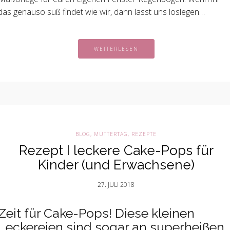
das genauso süß findet wie wir, dann lasst uns loslegen…
WEITERLESEN
BLOG
,
MUTTERTAG
,
REZEPTE
Rezept I leckere Cake-Pops für
Kinder (und Erwachsene)
27. JULI 2018
Zeit für Cake-Pops! Diese kleinen
Leckereien sind sogar an superheißen