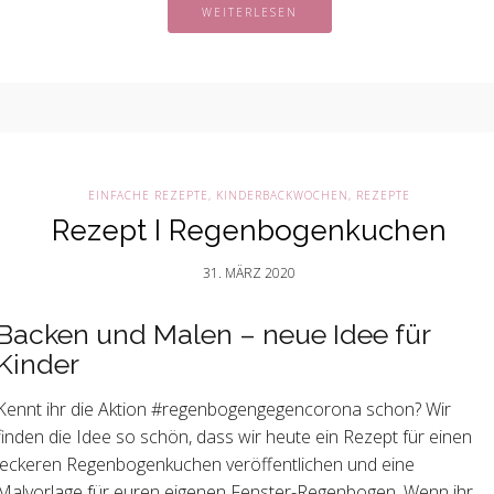
WEITERLESEN
EINFACHE REZEPTE
,
KINDERBACKWOCHEN
,
REZEPTE
Rezept I Regenbogenkuchen
31. MÄRZ 2020
Backen und Malen – neue Idee für
Kinder
Kennt ihr die Aktion #regenbogengegencorona schon? Wir
finden die Idee so schön, dass wir heute ein Rezept für einen
leckeren Regenbogenkuchen veröffentlichen und eine
Malvorlage für euren eigenen Fenster-Regenbogen. Wenn ihr