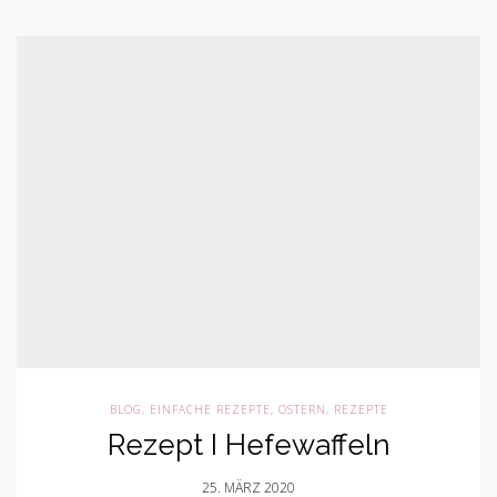
BLOG
,
EINFACHE REZEPTE
,
OSTERN
,
REZEPTE
Rezept I Hefewaffeln
25. MÄRZ 2020