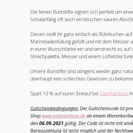
Die feinen Buntstifte eignen sich perfekt um eine
Schulanfang oft auch ein bisschen sauren Absch
Diesen stellt ihr ganz einfach als Rührkuchen auf
Marmeladenfüllung gefüllt und mit dem Messer an
in eurer Wunschfarbe ein und verstreicht es auf d
Streichpalette, Messer und einem Löffelstiel funkt
Unsere Bunstifte sind übrigens wieder ganz natü
überhaupt kein schlechtes Gewissen zu bekomme
Spart 10 % auf euren Einkauf bei
EatARainbow
m
Gutscheinbedingungen:
Der Gutscheincode ist pro
Shop
www.eatarainbow.de
ab einem Warenkorbwert
den
06.09.2021
gültig. Der Code ist nicht mit a
Barauszahlung ist nicht möglich und der Rechtsw