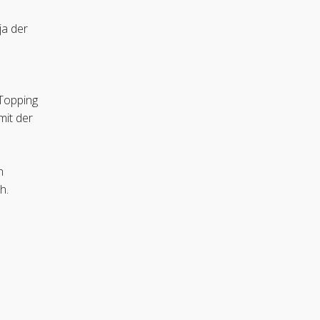
ja der
 Topping
mit der
n
h.