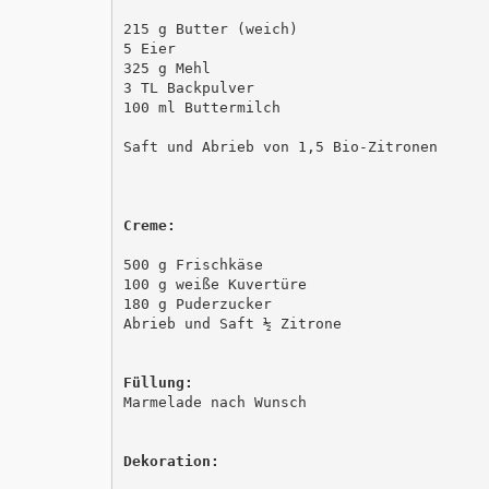
215 g Butter (weich)

5 Eier

325 g Mehl

3 TL Backpulver

100 ml Buttermilch

Saft und Abrieb von 1,5 Bio-Zitronen

500 g Frischkäse

100 g weiße Kuvertüre

180 g Puderzucker

Abrieb und Saft ½ Zitrone

Marmelade nach Wunsch 
