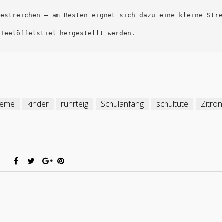
bestreichen – am Besten eignet sich dazu eine kleine Str
reme
kinder
rührteig
Schulanfang
schultüte
Zitro