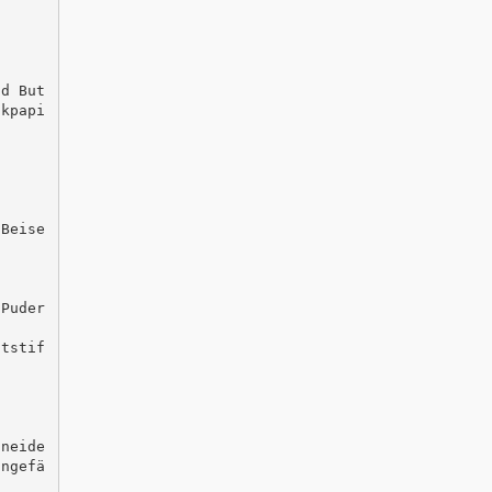
nd But
ckpapi
 Beise
 Puder
ntstif
hneide
ungefä