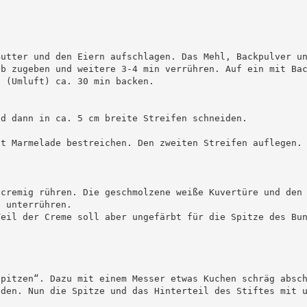
Butter und den Eiern aufschlagen. Das Mehl, Backpulver u
eb zugeben und weitere 3-4 min verrühren. Auf ein mit Ba
 (Umluft) ca. 30 min backen. 

d dann in ca. 5 cm breite Streifen schneiden. 

it Marmelade bestreichen. Den zweiten Streifen auflegen.
 cremig rühren. Die geschmolzene weiße Kuvertüre und den
 unterrühren.  

Teil der Creme soll aber ungefärbt für die Spitze des Bu
spitzen“. Dazu mit einem Messer etwas Kuchen schräg absc
nden. Nun die Spitze und das Hinterteil des Stiftes mit 