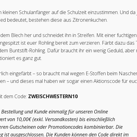
n kleinen Schulanfänger auf die Schulzeit einzustimmen. Und da 
ied bedeutet, bestehen diese aus Zitronenkuchen.
 dem Blech her und schneidet ihn in Streifen. Mit einer fuchtigen
gespitzt ist euer Rohling bereit zum verzieren. Färbt dazu das
em Buntstift-Rohling. Dafür braucht ihr ein wenig Geduld, aber 
ioniert es ganz gut.
rlich eingefärbt – so braucht mal wegen E-Stoffen beim Nasche
n – und dieses mal haben wir sogar einen Aktionscode für euc
it dem Code:
ZWEISCHWESTERN10
 Bestellung und Kunde einmalig für unseren Online
 von 10,00€ (exkl. Versandkosten) bis einschließlich
nderen Gutscheinen oder Promotioncodes kombinierbar. Die
eg ist ausgeschlossen. Die Kunden können den Code direkt im