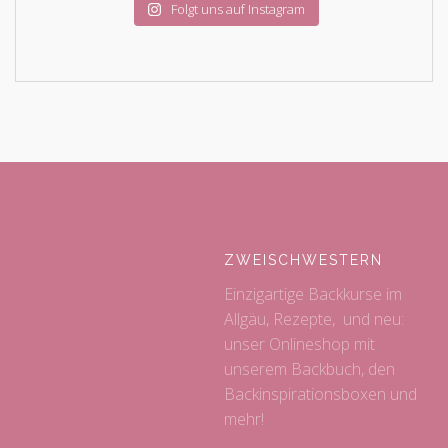
Folgt uns auf Instagram
ZWEISCHWESTERN
Einzigartige Backkurse im
Allgäu, Rezepte, und neu:
unser Onlineshop mit
unserem Backbuch, den
Backinspirationsboxen und
mehr!