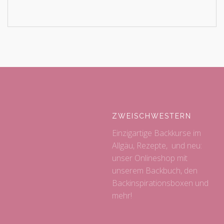
ZWEISCHWESTERN
Einzigartige Backkurse im
Allgäu, Rezepte, und neu:
unser Onlineshop mit
unserem Backbuch, den
Backinspirationsboxen und
mehr!