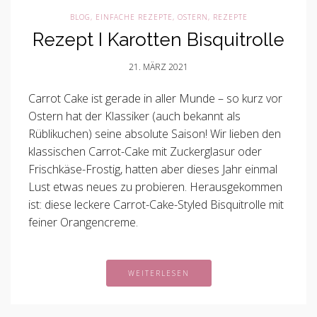
BLOG
,
EINFACHE REZEPTE
,
OSTERN
,
REZEPTE
Rezept I Karotten Bisquitrolle
21. MÄRZ 2021
Carrot Cake ist gerade in aller Munde – so kurz vor
Ostern hat der Klassiker (auch bekannt als
Rüblikuchen) seine absolute Saison! Wir lieben den
klassischen Carrot-Cake mit Zuckerglasur oder
Frischkäse-Frostig, hatten aber dieses Jahr einmal
Lust etwas neues zu probieren. Herausgekommen
ist: diese leckere Carrot-Cake-Styled Bisquitrolle mit
feiner Orangencreme.
WEITERLESEN