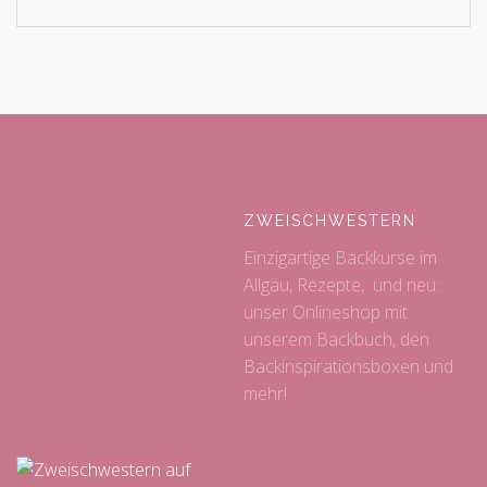
ZWEISCHWESTERN
Einzigartige Backkurse im
Allgäu, Rezepte, und neu:
unser Onlineshop mit
unserem Backbuch, den
Backinspirationsboxen und
mehr!