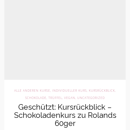
ALLE ANDEREN KURSE
,
INDIVIDUELLER KURS
,
KURSRÜCKBLICK
,
SCHOKOLADE, TRÜFFEL, VEGAN
,
UNCATEGORIZED
Geschützt: Kursrückblick –
Schokoladenkurs zu Rolands
60ger