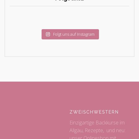
Folgt uns auf Instagram
ZWEISCHWESTERN
Einzigartige Backkurse im
Allgäu, Rezepte, und neu:
unser Onlineshop mit