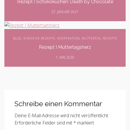
Rezept I Schokokuchen: Death by Chocolate
27. JANUAR 2021
BLOG
,
EINFACHE REZEPTE
,
KOOPERATION
,
MUTTERTAG
,
REZEPTE
Rezept I Muttertagsherz
1. MAI 2020
Schreibe einen Kommentar
Deine E-Mail-Adresse wird nicht veröffentlicht.
Erforderliche Felder sind mit
*
markiert