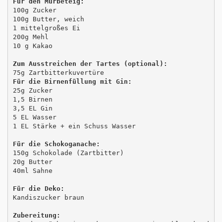
Für den Mürbeteig:
100g Zucker 

100g Butter, weich

1 mittelgroßes Ei

200g Mehl

10 g Kakao

Zum Ausstreichen der Tartes (optional):
Für die Birnenfüllung mit Gin:
25g Zucker

1,5 Birnen

3,5 EL Gin

5 EL Wasser

1 EL Stärke + ein Schuss Wasser 

Für die Schokoganache:
150g Schokolade (Zartbitter)

20g Butter

40ml Sahne

Für die Deko:
Kandiszucker braun
