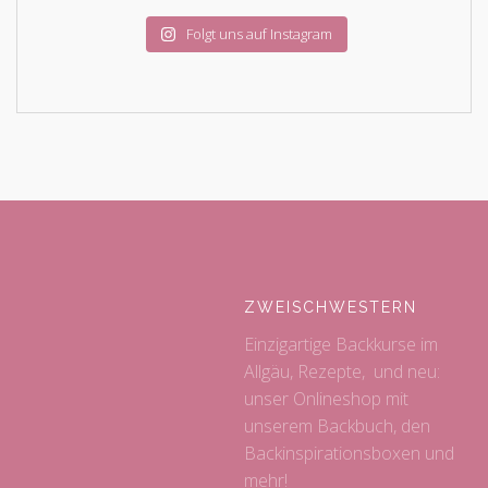
Folgt uns auf Instagram
ZWEISCHWESTERN
Einzigartige Backkurse im
Allgäu, Rezepte, und neu:
unser Onlineshop mit
unserem Backbuch, den
Backinspirationsboxen und
mehr!