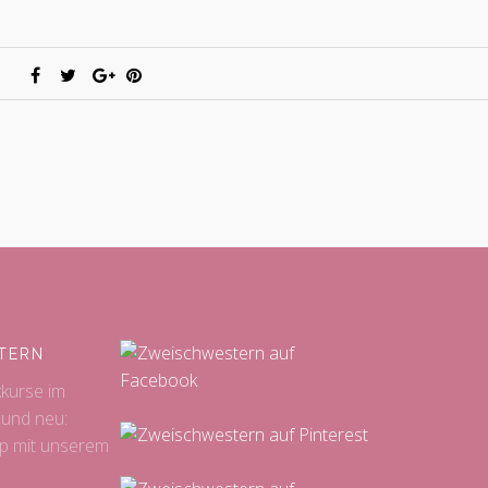
TERN
kkurse im
 und neu:
p mit unserem