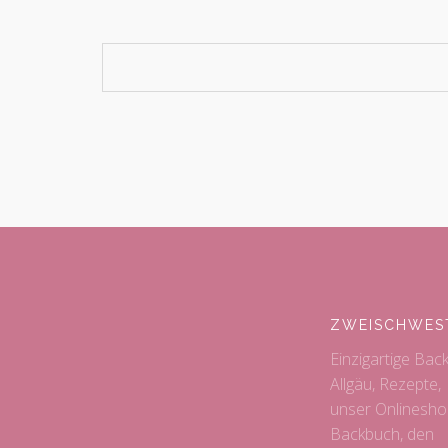
ZWEISCHWES
Einzigartige Bac
Allgäu, Rezepte,
unser Onlinesho
Backbuch, den