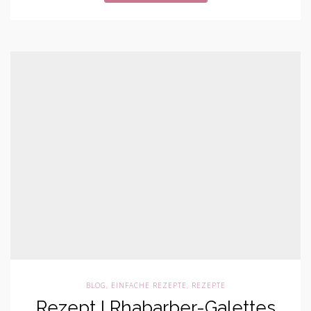
BLOG
,
EINFACHE REZEPTE
,
REZEPTE
Rezept I Rhabarber-Galettes