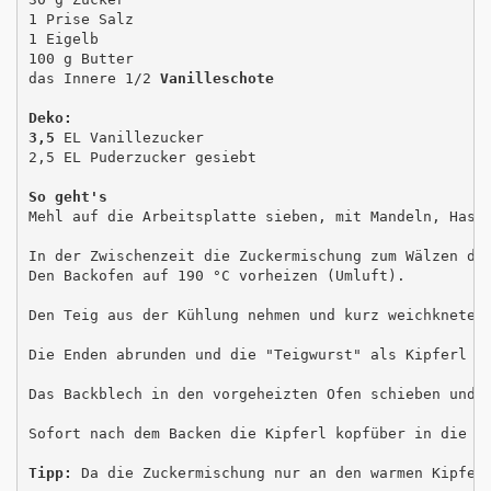
1 Prise Salz

1 Eigelb

100 g Butter

das Innere 1/2 
Vanilleschote
Deko:
3,5
 EL Vanillezucker

2,5 EL Puderzucker gesiebt

So geht's
Mehl auf die Arbeitsplatte sieben, mit Mandeln, Hase
In der Zwischenzeit die Zuckermischung zum Wälzen der
Den Backofen auf 190 °C vorheizen (Umluft). 

Den Teig aus der Kühlung nehmen und kurz weichkneten.
Die Enden abrunden und die "Teigwurst" als Kipferl au
Das Backblech in den vorgeheizten Ofen schieben und d
Sofort nach dem Backen die Kipferl kopfüber in die Zu
Tipp: 
Da die Zuckermischung nur an den warmen Kipferl