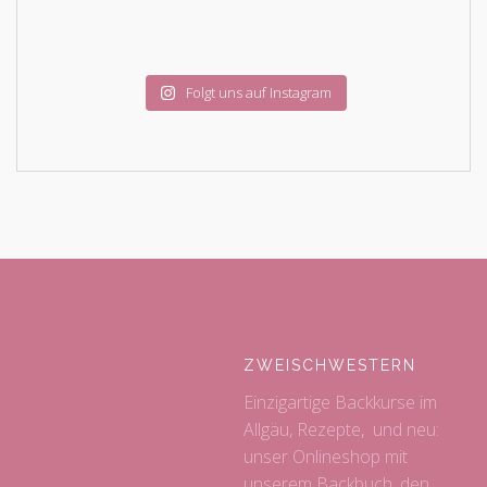
Folgt uns auf Instagram
ZWEISCHWESTERN
Einzigartige Backkurse im
Allgäu, Rezepte, und neu:
unser Onlineshop mit
unserem Backbuch, den