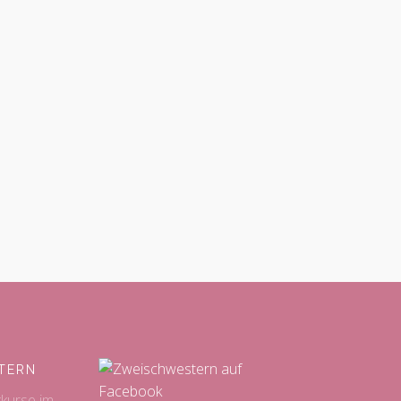
TERN
kkurse im