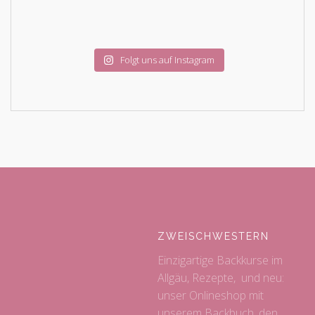
Folgt uns auf Instagram
ZWEISCHWESTERN
Einzigartige Backkurse im
Allgäu, Rezepte, und neu:
unser Onlineshop mit
unserem Backbuch, den