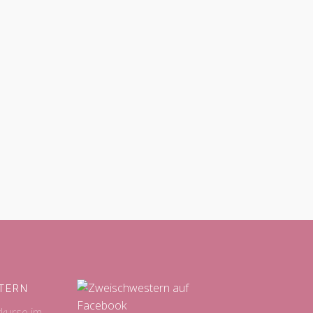
TERN
kkurse im