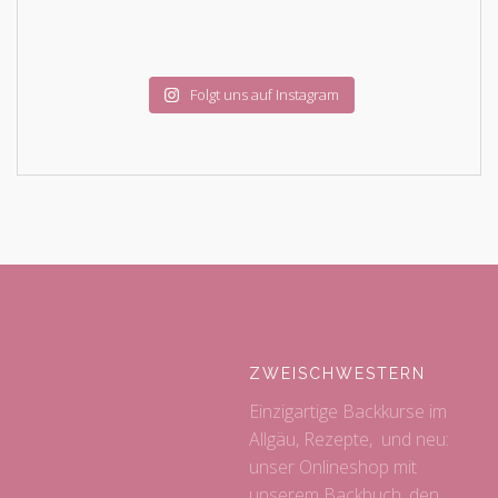
Folgt uns auf Instagram
ZWEISCHWESTERN
Einzigartige Backkurse im
Allgäu, Rezepte, und neu:
unser Onlineshop mit
unserem Backbuch, den