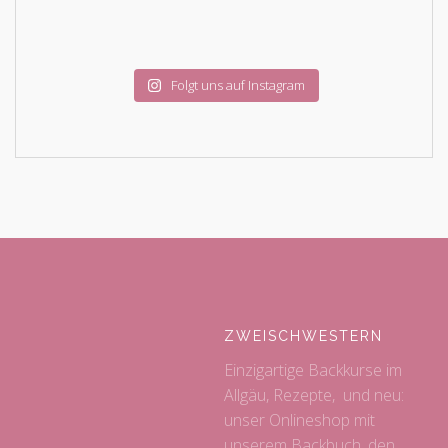
Folgt uns auf Instagram
ZWEISCHWESTERN
Einzigartige Backkurse im
Allgäu, Rezepte, und neu:
unser Onlineshop mit
unserem Backbuch, den