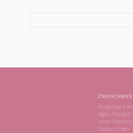
ZWEISCHWES
Einzigartige Bac
Allgäu, Rezepte,
unser Onlinesho
Backbuch, den