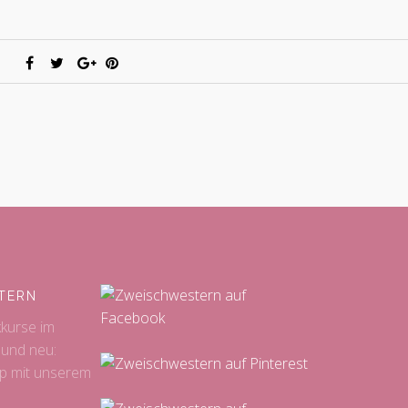
TERN
kkurse im
 und neu:
p mit unserem