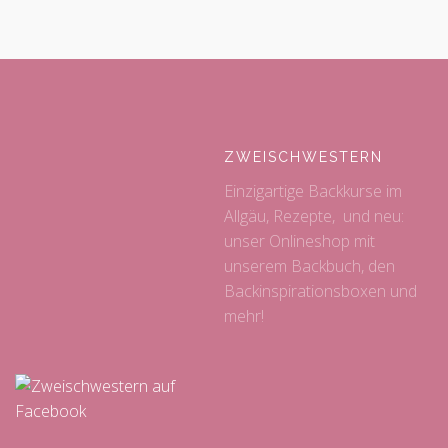
ZWEISCHWESTERN
Einzigartige Backkurse im
Allgäu, Rezepte, und neu:
unser Onlineshop mit
unserem Backbuch, den
Backinspirationsboxen und
mehr!