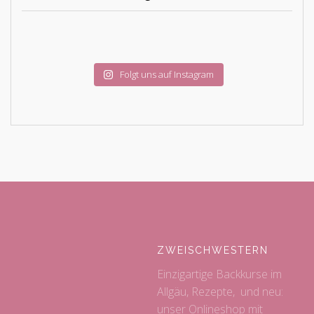
Folgt uns auf Instagram
ZWEISCHWESTERN
Einzigartige Backkurse im
Allgäu, Rezepte, und neu:
unser Onlineshop mit