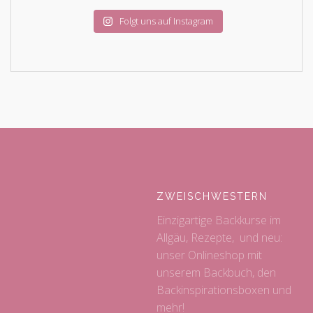
Folgt uns auf Instagram
ZWEISCHWESTERN
Einzigartige Backkurse im
Allgäu, Rezepte, und neu:
unser Onlineshop mit
unserem Backbuch, den
Backinspirationsboxen und
mehr!