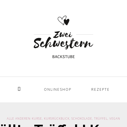
ONLINESHOP
REZEPTE
Home
ALLE ANDEREN KURSE
,
KURSRÜCKBLICK
,
SCHOKOLADE, TRÜFFEL, VEGAN