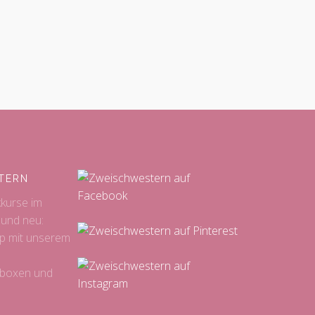
TERN
kkurse im
 und neu:
p mit unserem
sboxen und