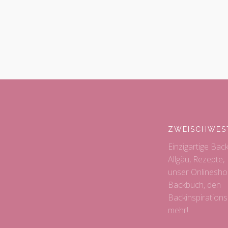
ZWEISCHWES
Einzigartige Bac
Allgäu, Rezepte,
unser Onlinesho
Backbuch, den
Backinspiration
mehr!