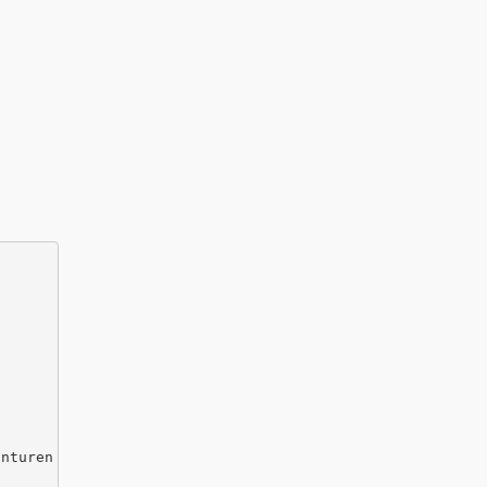
nturen nachziehen, mit der Heißklebepistole den Schaschl