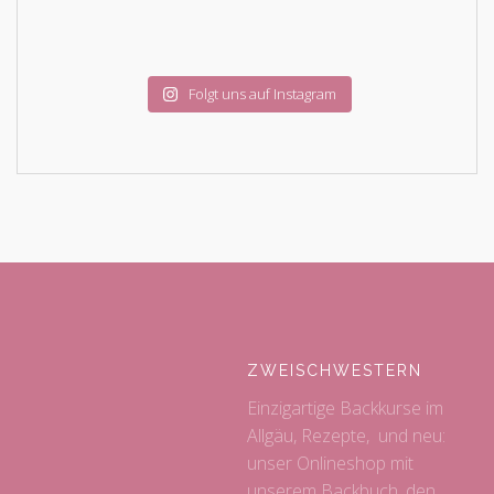
Folgt uns auf Instagram
ZWEISCHWESTERN
Einzigartige Backkurse im
Allgäu, Rezepte, und neu:
unser Onlineshop mit
unserem Backbuch, den