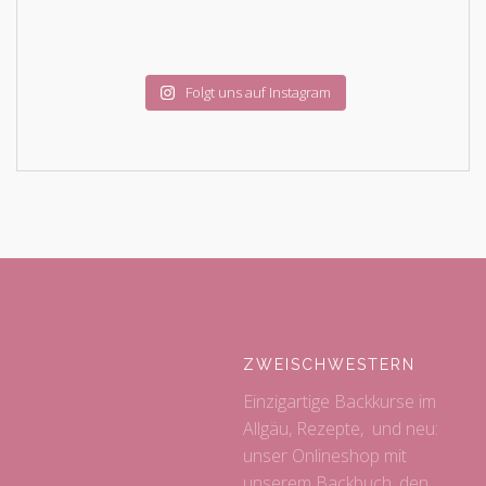
Folgt uns auf Instagram
ZWEISCHWESTERN
Einzigartige Backkurse im
Allgäu, Rezepte, und neu:
unser Onlineshop mit
unserem Backbuch, den