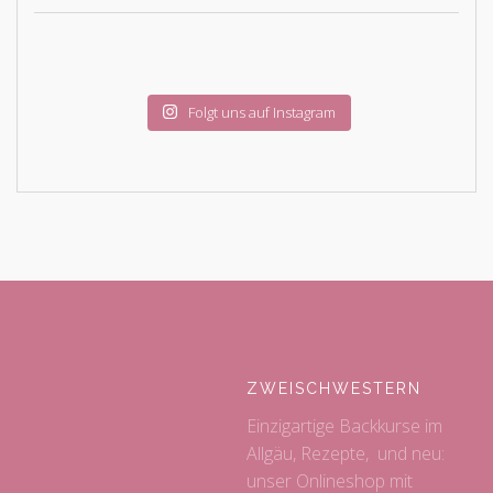
Folgt uns auf Instagram
ZWEISCHWESTERN
Einzigartige Backkurse im
Allgäu, Rezepte, und neu:
unser Onlineshop mit