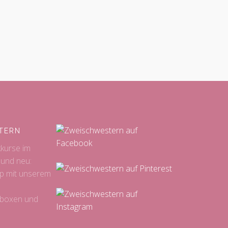
TERN
kkurse im
 und neu:
p mit unserem
sboxen und