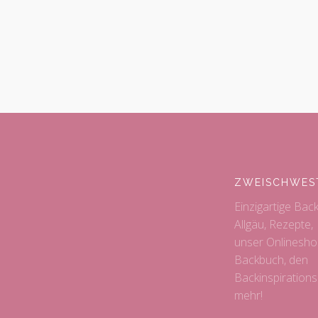
ZWEISCHWES
Einzigartige Bac
Allgäu, Rezepte,
unser Onlinesho
Backbuch, den
Backinspiration
mehr!