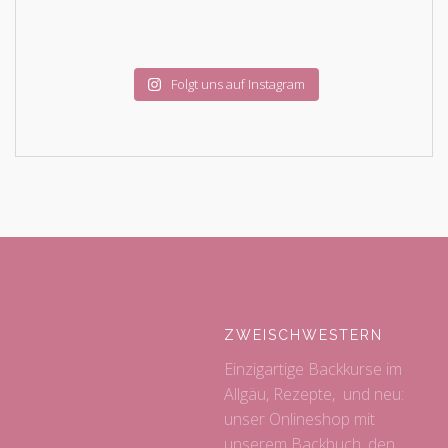
Folgt uns auf Instagram
ZWEISCHWESTERN
Einzigartige Backkurse im
Allgäu, Rezepte, und neu:
unser Onlineshop mit
unserem Backbuch, den