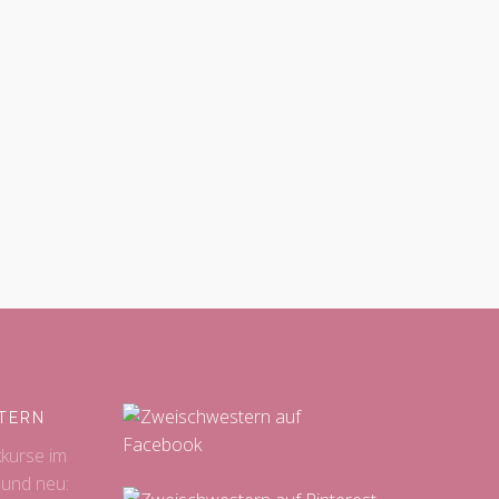
TERN
kkurse im
 und neu: