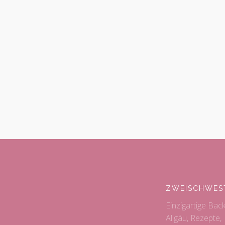
ZWEISCHWES
Einzigartige Bac
Allgäu, Rezepte,