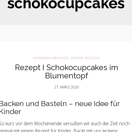
schokocupcakes
KINDERBACKWOCHEN
,
OSTERN
,
REZEPTE
Rezept I Schokocupcakes im
Blumentopf
27. MÄRZ 2020
Backen und Basteln – neue Idee für
Kinder
So kurz vor dem Wochenende versüßen wir euch die Zeit noch
einmal mit einem Rezept für Kinder. Backt mit uns leckere