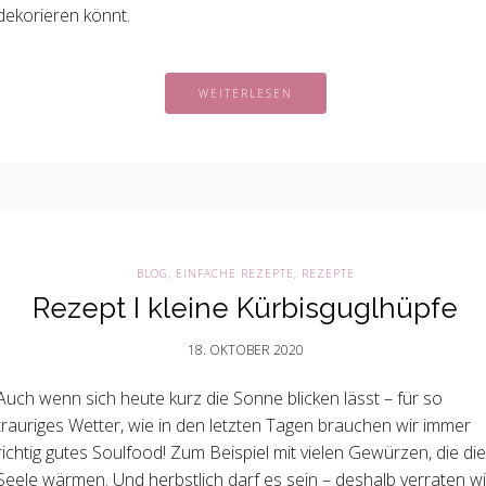
dekorieren könnt.
WEITERLESEN
BLOG
,
EINFACHE REZEPTE
,
REZEPTE
Rezept I kleine Kürbisguglhüpfe
18. OKTOBER 2020
Auch wenn sich heute kurz die Sonne blicken lässt – für so
trauriges Wetter, wie in den letzten Tagen brauchen wir immer
richtig gutes Soulfood! Zum Beispiel mit vielen Gewürzen, die die
Seele wärmen. Und herbstlich darf es sein – deshalb verraten wi