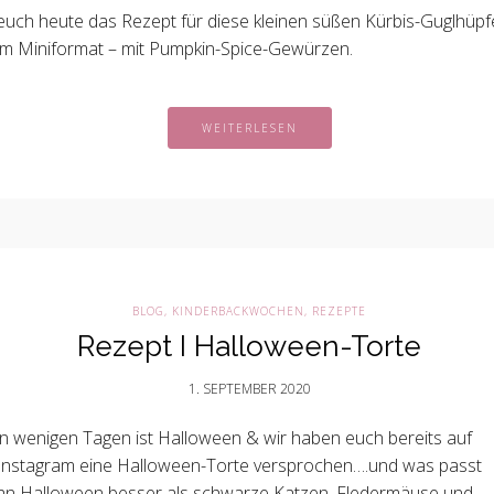
euch heute das Rezept für diese kleinen süßen Kürbis-Guglhüpf
im Miniformat – mit Pumpkin-Spice-Gewürzen.
WEITERLESEN
BLOG
,
KINDERBACKWOCHEN
,
REZEPTE
Rezept I Halloween-Torte
1. SEPTEMBER 2020
in wenigen Tagen ist Halloween & wir haben euch bereits auf
Instagram eine Halloween-Torte versprochen….und was passt
an Halloween besser als schwarze Katzen, Fledermäuse und