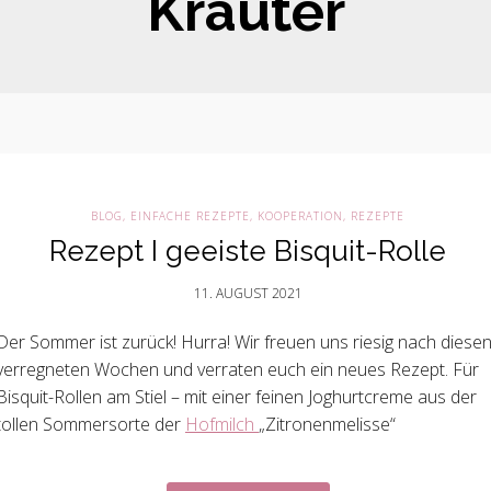
Kräuter
BLOG
,
EINFACHE REZEPTE
,
KOOPERATION
,
REZEPTE
Rezept I geeiste Bisquit-Rolle
11. AUGUST 2021
Der Sommer ist zurück! Hurra! Wir freuen uns riesig nach diese
verregneten Wochen und verraten euch ein neues Rezept. Für
Bisquit-Rollen am Stiel – mit einer feinen Joghurtcreme aus der
tollen Sommersorte der
Hofmilch
„Zitronenmelisse“