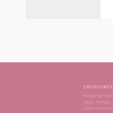
ZWEISCHWES
Einzigartige Bac
Allgäu, Rezepte,
unser Onlinesho