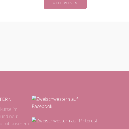
WEITERLESEN
TERN
kkurse im
 und neu:
p mit unserem