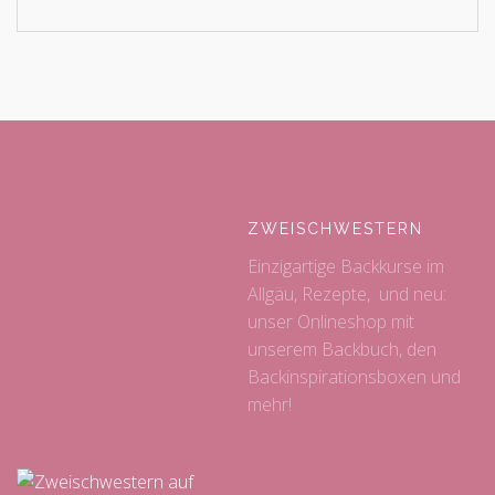
ZWEISCHWESTERN
Einzigartige Backkurse im
Allgäu, Rezepte, und neu:
unser Onlineshop mit
unserem Backbuch, den
Backinspirationsboxen und
mehr!