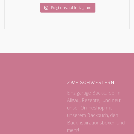
Folgt uns auf Instagram
ZWEISCHWESTERN
Einzigartige Backkurse im
Allgäu, Rezepte, und neu:
unser Onlineshop mit
unserem Backbuch, den
Backinspirationsboxen und
mehr!