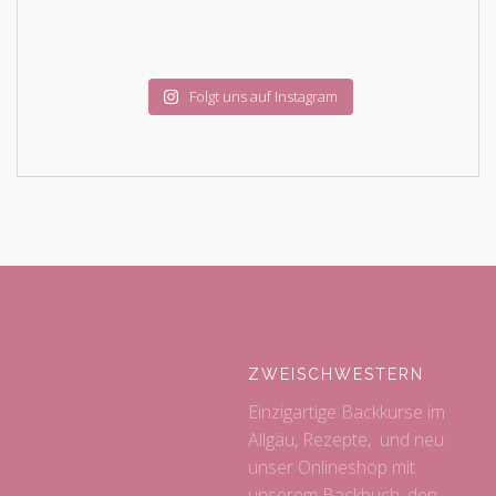
Folgt uns auf Instagram
ZWEISCHWESTERN
Einzigartige Backkurse im
Allgäu, Rezepte, und neu:
unser Onlineshop mit
unserem Backbuch, den