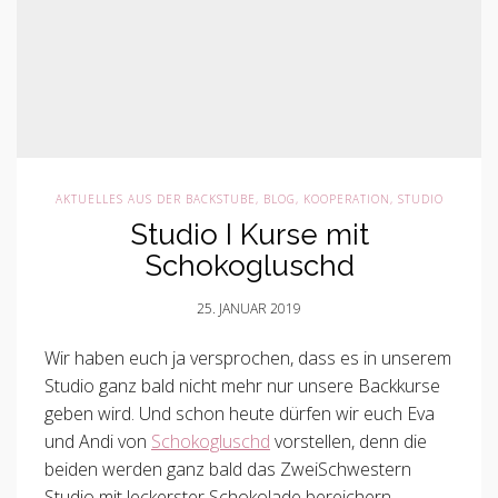
AKTUELLES AUS DER BACKSTUBE
,
BLOG
,
KOOPERATION
,
STUDIO
Studio I Kurse mit
Schokogluschd
25. JANUAR 2019
Wir haben euch ja versprochen, dass es in unserem
Studio ganz bald nicht mehr nur unsere Backkurse
geben wird. Und schon heute dürfen wir euch Eva
und Andi von
Schokogluschd
vorstellen, denn die
beiden werden ganz bald das ZweiSchwestern
Studio mit leckerster Schokolade bereichern.