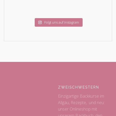
Folgt uns auf Instagram
ZWEISCHWESTERN
Einzigartige Backkurse im
Allgäu, Rezepte, und neu:
unser Onlineshop mit
unserem Backbuch, den