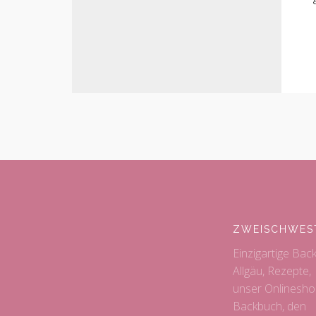
ZWEISCHWES
Einzigartige Bac
Allgäu, Rezepte,
unser Onlinesho
Backbuch, den