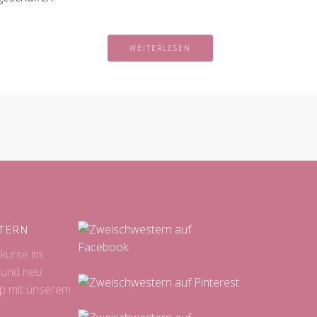
WEITERLESEN
TERN
kkurse im
 und neu:
p mit unserem