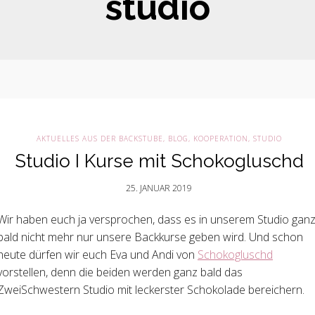
studio
AKTUELLES AUS DER BACKSTUBE
,
BLOG
,
KOOPERATION
,
STUDIO
Studio I Kurse mit Schokogluschd
25. JANUAR 2019
Wir haben euch ja versprochen, dass es in unserem Studio gan
bald nicht mehr nur unsere Backkurse geben wird. Und schon
heute dürfen wir euch Eva und Andi von
Schokogluschd
vorstellen, denn die beiden werden ganz bald das
ZweiSchwestern Studio mit leckerster Schokolade bereichern.