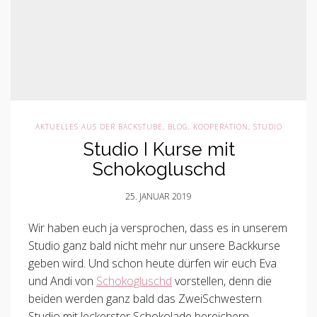
AKTUELLES AUS DER BACKSTUBE
,
BLOG
,
KOOPERATION
,
STUDIO
Studio I Kurse mit
Schokogluschd
25. JANUAR 2019
Wir haben euch ja versprochen, dass es in unserem
Studio ganz bald nicht mehr nur unsere Backkurse
geben wird. Und schon heute dürfen wir euch Eva
und Andi von
Schokogluschd
vorstellen, denn die
beiden werden ganz bald das ZweiSchwestern
Studio mit leckerster Schokolade bereichern.