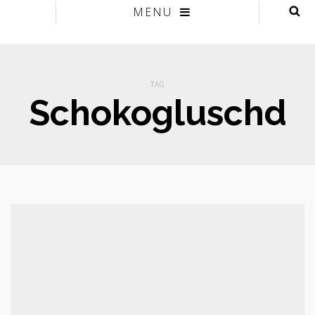
MENU
TAG
Schokogluschd