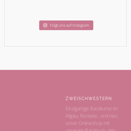
Folgt uns auf Instagram
ZWEISCHWESTERN
Einzigartige Backkurse im
Allgäu, Rezepte, und neu:
unser Onlineshop mit
unserem Backbuch, den