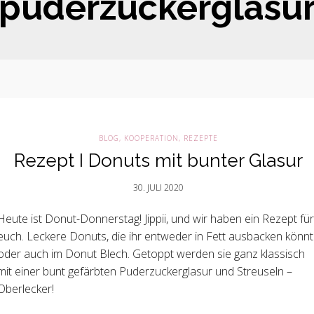
puderzuckerglasu
BLOG
,
KOOPERATION
,
REZEPTE
Rezept I Donuts mit bunter Glasur
30. JULI 2020
Heute ist Donut-Donnerstag! Jippii, und wir haben ein Rezept für
euch. Leckere Donuts, die ihr entweder in Fett ausbacken könnt
oder auch im Donut Blech. Getoppt werden sie ganz klassisch
mit einer bunt gefärbten Puderzuckerglasur und Streuseln –
Oberlecker!