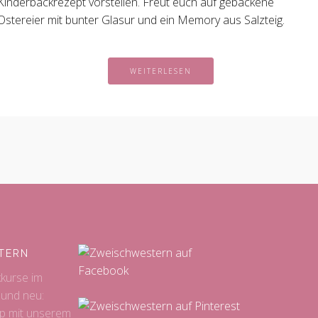
Kinderbackrezept vorstellen. Freut euch auf gebackene
Ostereier mit bunter Glasur und ein Memory aus Salzteig.
WEITERLESEN
TERN
kkurse im
 und neu:
p mit unserem