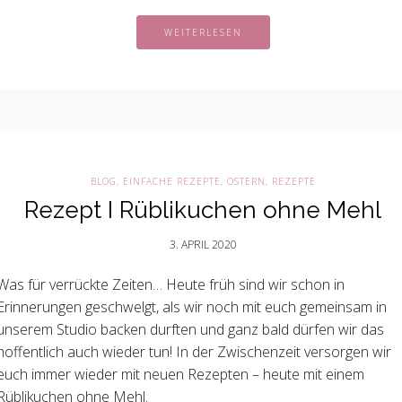
WEITERLESEN
BLOG
,
EINFACHE REZEPTE
,
OSTERN
,
REZEPTE
Rezept I Rüblikuchen ohne Mehl
3. APRIL 2020
Was für verrückte Zeiten… Heute früh sind wir schon in
Erinnerungen geschwelgt, als wir noch mit euch gemeinsam in
unserem Studio backen durften und ganz bald dürfen wir das
hoffentlich auch wieder tun! In der Zwischenzeit versorgen wir
euch immer wieder mit neuen Rezepten – heute mit einem
Rüblikuchen ohne Mehl.