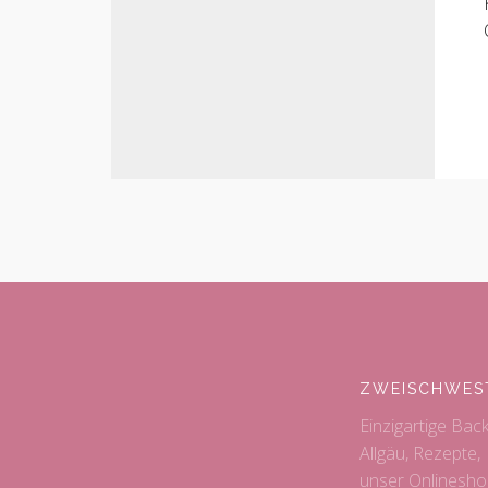
ZWEISCHWES
Einzigartige Bac
Allgäu, Rezepte,
unser Onlinesho