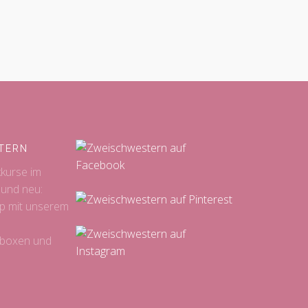
TERN
kkurse im
 und neu:
p mit unserem
sboxen und