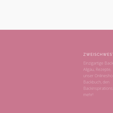
ZWEISCHWES
Einzigartige Bac
Allgäu, Rezepte,
unser Onlinesho
Backbuch, den
Backinspiration
mehr!