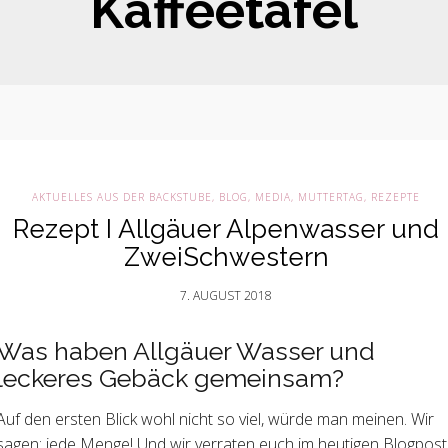
Kaffeetafel
AKTUELLES AUS DER BACKSTUBE
,
BLOG
,
MEDIA
,
MUTTERTAG
,
REZEPTE
Rezept I Allgäuer Alpenwasser und
ZweiSchwestern
7. AUGUST 2018
Was haben Allgäuer Wasser und
leckeres Gebäck gemeinsam?
Auf den ersten Blick wohl nicht so viel, würde man meinen. Wir
sagen: jede Menge! Und wir verraten euch im heutigen Blogpost