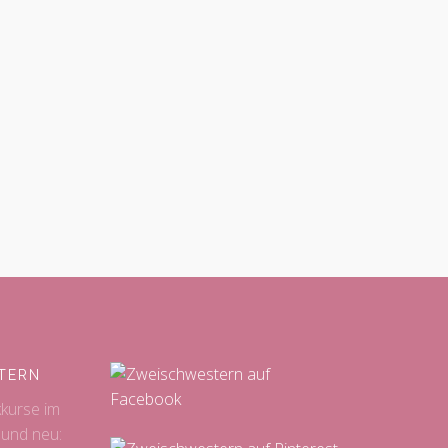
TERN
kkurse im
 und neu: