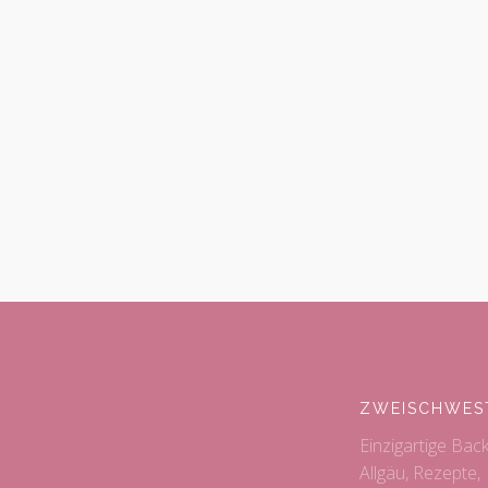
ZWEISCHWES
Einzigartige Bac
Allgäu, Rezepte,