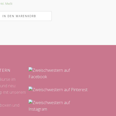
nkl. MwSt
IN DEN WARENKORB
TERN
kkurse im
 und neu:
p mit unserem
sboxen und