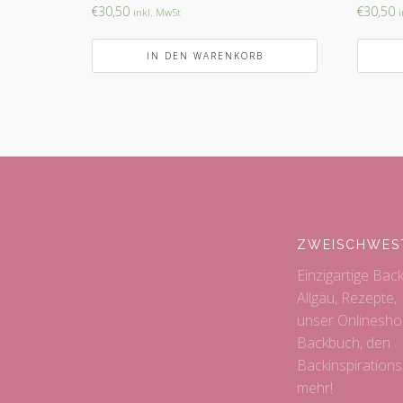
€
30,50
€
30,50
inkl. MwSt
i
IN DEN WARENKORB
ZWEISCHWES
Einzigartige Bac
Allgäu, Rezepte,
unser Onlinesho
Backbuch, den
Backinspiration
mehr!