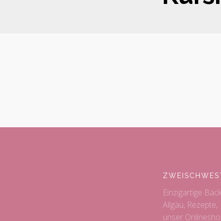
ZWEISCHWES
Einzigartige Bac
Allgäu, Rezepte,
unser Onlinesho