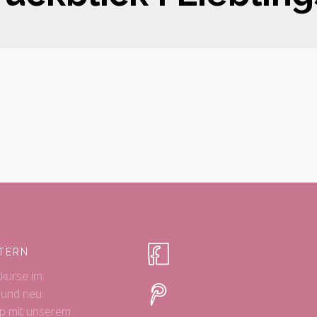
TERN
kkurse im
 und neu:
p mit unserem