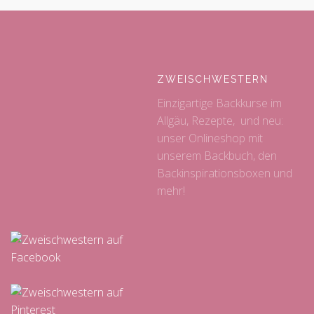
ZWEISCHWESTERN
Einzigartige Backkurse im
Allgäu, Rezepte, und neu:
unser Onlineshop mit
unserem Backbuch, den
Backinspirationsboxen und
mehr!