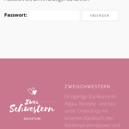
Passwort:
ZWEISCHWESTERN
Einzigartige Backkurse im
Allgäu, Rezepte, und neu:
unser Onlineshop mit
unserem Backbuch, den
Backinspirationsboxen und