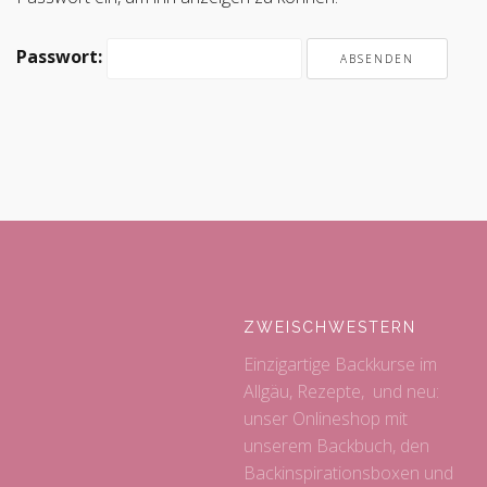
Passwort:
ZWEISCHWESTERN
Einzigartige Backkurse im
Allgäu, Rezepte, und neu:
unser Onlineshop mit
unserem Backbuch, den
Backinspirationsboxen und